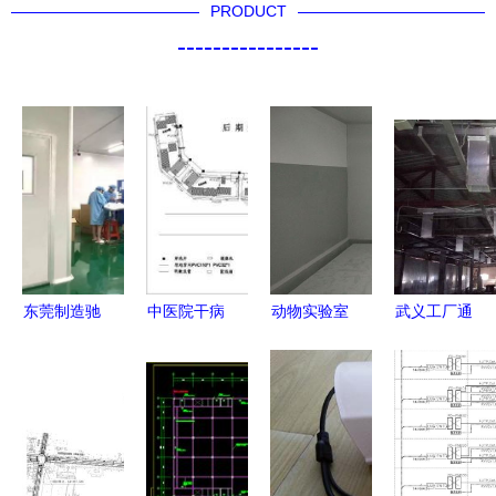
PRODUCT
----------------
东莞制造驰
中医院干病
动物实验室
武义工厂通
援 多家口
房楼消防电
造价与安防
风安装工
罩工厂提前
力电气图纸
工程 专业
程，选金华
开工，安防
安防工程设
服务助力科
宗泰暖通更
工程设计施
计施工指南
研安全
安心
工同步发力