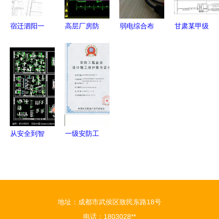
宿迁泗阳一
高层厂房防
弱电综合布
甘肃某甲级
批重点交通
雷图纸
线与安防监
院设计 人
工程最新进
控项目工程
民医院电气
展
施工及安防
施工图核心
工程设计施
要点解析
工全解析
从安全到智
一级安防工
能 安防工
程设计施工
程设计施工
维护 打造
的全流程解
安全智能的
析与别墅应
安防新生态
地址：成都市武侯区致民东路18号
用指南
电话：1803028**